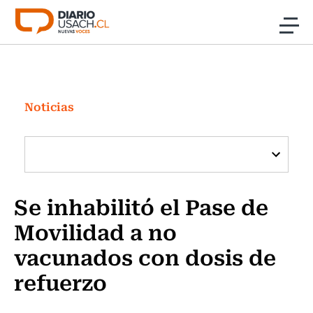
Click acá para ir directamente al contenido
Noticias
Investigación
Noticias
Cultura
Programas Radio y TV Usach
Se inhabilitó el Pase de
Movilidad a no
vacunados con dosis de
refuerzo