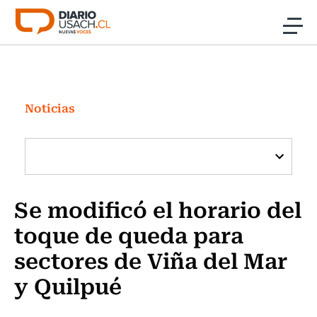
Click acá para ir directamente al contenido
Noticias
Investigación
Noticias
Cultura
Programas Radio y TV Usach
Se modificó el horario del
toque de queda para
sectores de Viña del Mar
y Quilpué