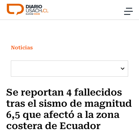
Click acá para ir directamente al contenido
Noticias
Investigación
Noticias
Cultura
Programas Radio y TV Usach
Se reportan 4 fallecidos
tras el sismo de magnitud
6,5 que afectó a la zona
costera de Ecuador