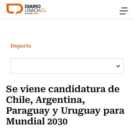
Click acá para ir directamente al contenido
Noticias
Investigación
Deporte
Cultura
Programas Radio y TV Usach
Se viene candidatura de
Chile, Argentina,
Paraguay y Uruguay para
Mundial 2030