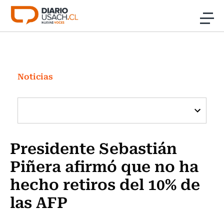
Click acá para ir directamente al contenido
Noticias
Investigación
Noticias
Cultura
Programas Radio y TV Usach
Presidente Sebastián
Piñera afirmó que no ha
hecho retiros del 10% de
las AFP