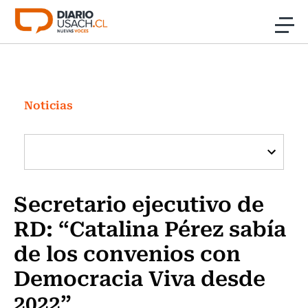
Click acá para ir directamente al contenido
Noticias
Investigación
Noticias
Cultura
Programas Radio y TV Usach
Secretario ejecutivo de
RD: “Catalina Pérez sabía
de los convenios con
Democracia Viva desde
2022”