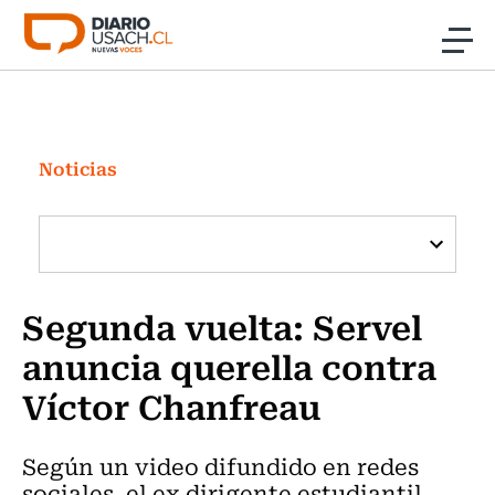
Click acá para ir directamente al contenido
Noticias
Investigación
Noticias
Cultura
Programas Radio y TV Usach
Segunda vuelta: Servel
anuncia querella contra
Víctor Chanfreau
Según un video difundido en redes
sociales, el ex dirigente estudiantil