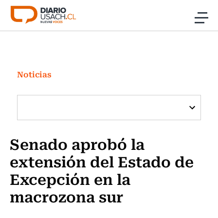
Click acá para ir directamente al contenido
Noticias
Investigación
Noticias
Cultura
Programas Radio y TV Usach
Senado aprobó la
extensión del Estado de
Excepción en la
macrozona sur