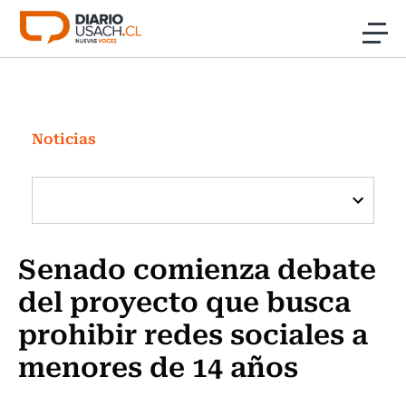
Click acá para ir directamente al contenido
Noticias
Investigación
Noticias
Cultura
Programas Radio y TV Usach
Senado comienza debate
del proyecto que busca
prohibir redes sociales a
menores de 14 años