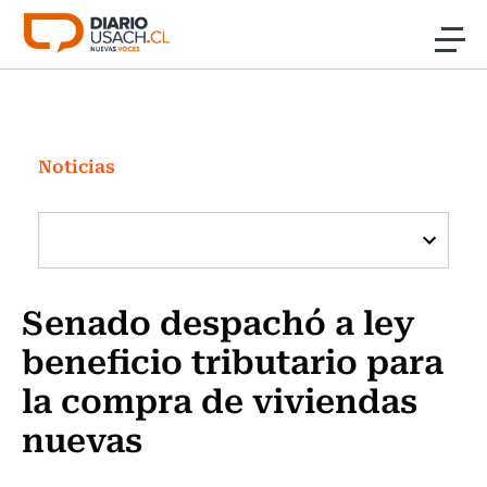
Click acá para ir directamente al contenido
Noticias
Investigación
Noticias
Cultura
Programas Radio y TV Usach
Senado despachó a ley
beneficio tributario para
la compra de viviendas
nuevas