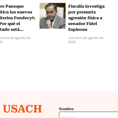
ere Paneque
Fiscalía investiga
itica los nuevos
por presunta
iterios Fondecyt:
agresión física a
Por qué el
senador Fidel
tado está...
Espinoza
eves 6 de agosto de
Jueves 6 de agosto de
26
2026