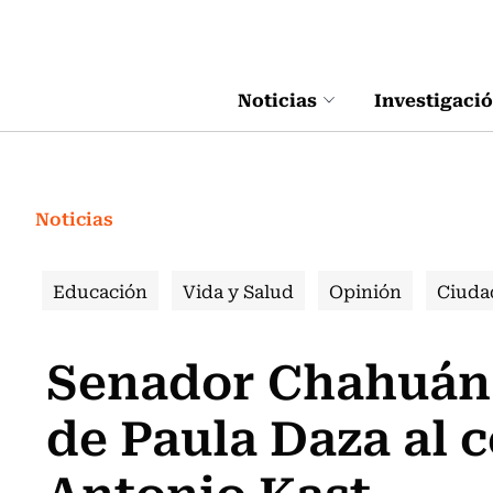
Click acá para ir directamente al contenido
Noticias
Investigaci
Noticias
Educación
Vida y Salud
Opinión
Ciuda
Senador Chahuán 
de Paula Daza al
Antonio Kast