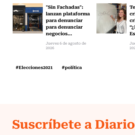
"Sin Fachadas":
T
lanzan plataforma
cr
para denunciar
cr
para denunciar
“¿
negocios...
Es
Jueves 6 de agosto de
Ju
2026
20
#Elecciones2021
#política