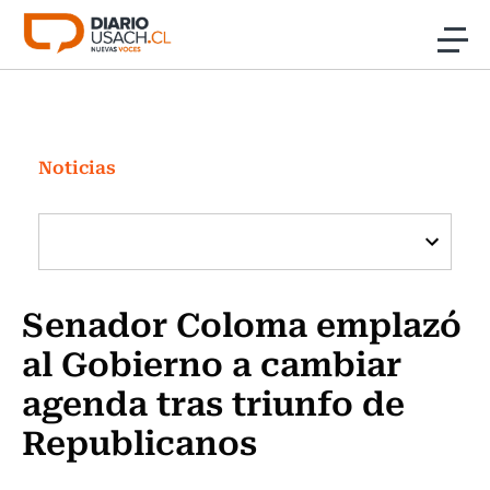
Click acá para ir directamente al contenido
Noticias
Investigación
Noticias
Cultura
Programas Radio y TV Usach
Senador Coloma emplazó
al Gobierno a cambiar
agenda tras triunfo de
Republicanos