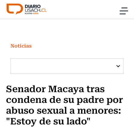
Click acá para ir directamente al contenido
Noticias
Investigación
Noticias
Cultura
Programas Radio y TV Usach
Senador Macaya tras
condena de su padre por
abuso sexual a menores:
"Estoy de su lado"