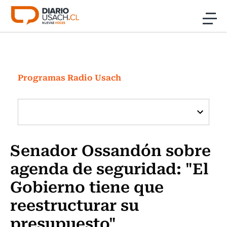
Click acá para ir directamente al contenido
Noticias
Investigación
Programas Radio Usach
Cultura
Programas Radio y TV Usach
Senador Ossandón sobre
agenda de seguridad: "El
Gobierno tiene que
reestructurar su
presupuesto"