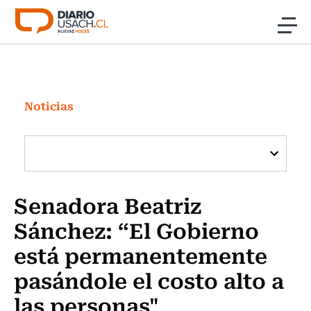
Click acá para ir directamente al contenido
Noticias
Investigación
Noticias
Cultura
Programas Radio y TV Usach
Senadora Beatriz
Sánchez: “El Gobierno
está permanentemente
pasándole el costo alto a
las personas"