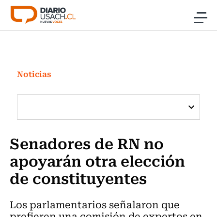
Click acá para ir directamente al contenido
Noticias
Investigación
Noticias
Cultura
Programas Radio y TV Usach
Senadores de RN no
apoyarán otra elección
de constituyentes
Los parlamentarios señalaron que
prefieren una comisión de expertos en