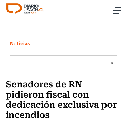
Click acá para ir directamente al contenido
Noticias
Investigación
Noticias
Cultura
Programas Radio y TV Usach
Senadores de RN
pidieron fiscal con
dedicación exclusiva por
incendios