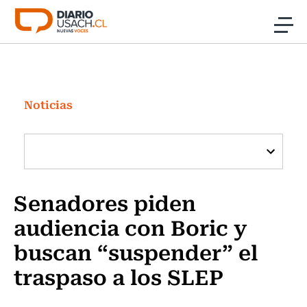
Click acá para ir directamente al contenido
Noticias
Investigación
Noticias
Cultura
Programas Radio y TV Usach
Senadores piden
audiencia con Boric y
buscan “suspender” el
traspaso a los SLEP