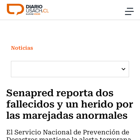
Click acá para ir directamente al contenido
Noticias
Investigación
Noticias
Cultura
Programas Radio y TV Usach
Senapred reporta dos
fallecidos y un herido por
las marejadas anormales
El Servicio Nacional de Prevención de
Desastres mantiene la alerta temprana