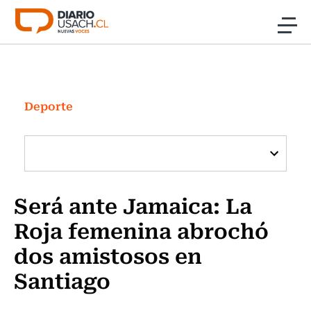
Click acá para ir directamente al contenido
Noticias
Investigación
Deporte
Cultura
Programas Radio y TV Usach
Será ante Jamaica: La
Roja femenina abrochó
dos amistosos en
Santiago