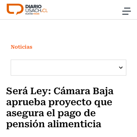
Click acá para ir directamente al contenido
Noticias
Investigación
Noticias
Cultura
Programas Radio y TV Usach
Será Ley: Cámara Baja
aprueba proyecto que
asegura el pago de
pensión alimenticia