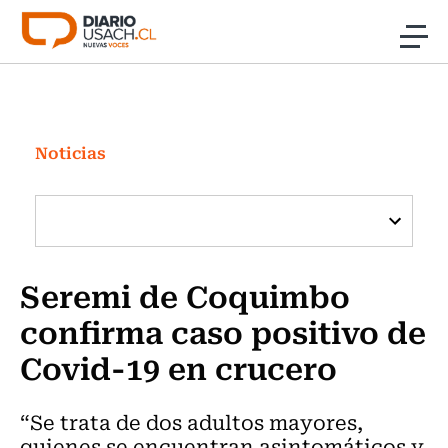
Click acá para ir directamente al contenido
Noticias
Investigación
Noticias
Cultura
Programas Radio y TV Usach
Seremi de Coquimbo
confirma caso positivo de
Covid-19 en crucero
“Se trata de dos adultos mayores,
quienes se encuentran asintomáticos y