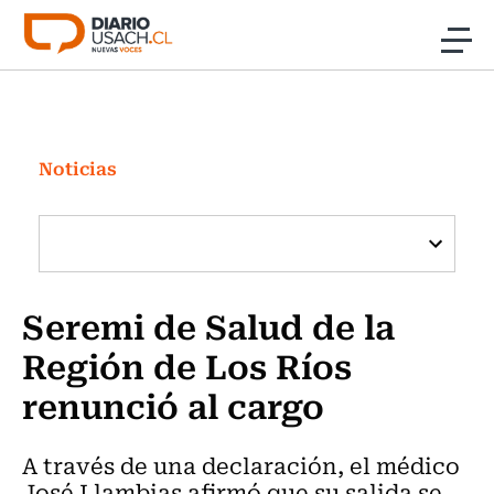
Click acá para ir directamente al contenido
Noticias
Investigación
Noticias
Cultura
Programas Radio y TV Usach
Seremi de Salud de la
Región de Los Ríos
renunció al cargo
A través de una declaración, el médico
José Llambias afirmó que su salida se