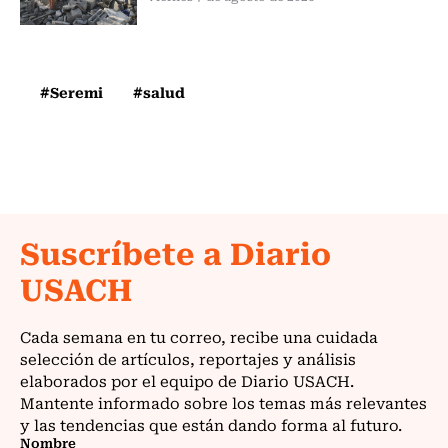
#Seremi
#salud