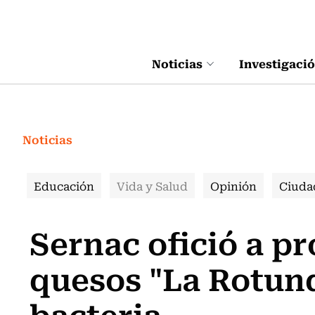
Click acá para ir directamente al contenido
Noticias
Investigaci
Noticias
Educación
Vida y Salud
Opinión
Ciuda
Sernac ofició a p
quesos "La Rotund
bacteria