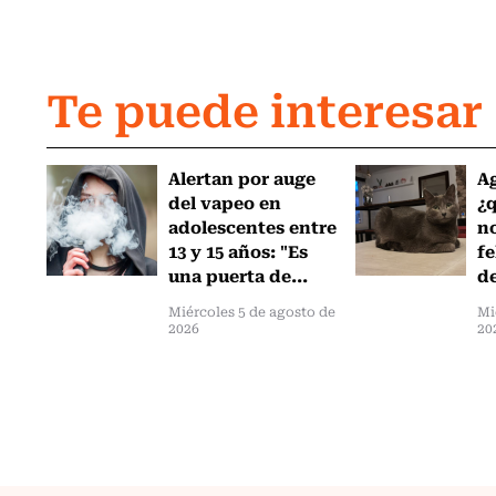
Te puede interesar
Alertan por auge
Ag
del vapeo en
¿
adolescentes entre
no
13 y 15 años: "Es
fe
una puerta de...
de
Miércoles 5 de agosto de
Mi
2026
20