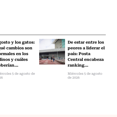
osto y los gatos:
De estar entre los
qué cambios son
peores a liderar el
rmales en los
país: Posta
linos y cuáles
Central encabeza
berían...
ranking...
ércoles 5 de agosto de
Miércoles 5 de agosto
26
de 2026