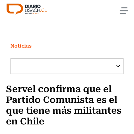
Click acá para ir directamente al contenido
Noticias
Investigación
Noticias
Cultura
Programas Radio y TV Usach
Servel confirma que el
Partido Comunista es el
que tiene más militantes
en Chile