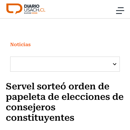
Click acá para ir directamente al contenido
Noticias
Investigación
Noticias
Cultura
Programas Radio y TV Usach
Servel sorteó orden de
papeleta de elecciones de
consejeros
constituyentes