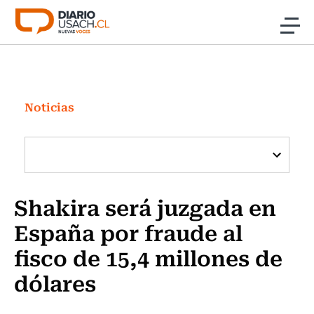
Click acá para ir directamente al contenido
Noticias
Investigación
Noticias
Cultura
Programas Radio y TV Usach
Shakira será juzgada en
España por fraude al
fisco de 15,4 millones de
dólares