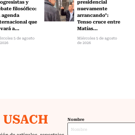
ogresistas y
presidencial
bate filosófico:
nuevamente
a agenda
arrancando":
ternacional que
Tenso cruce entre
evará a...
Matías...
ércoles 5 de agosto
Miércoles 5 de agosto
 2026
de 2026