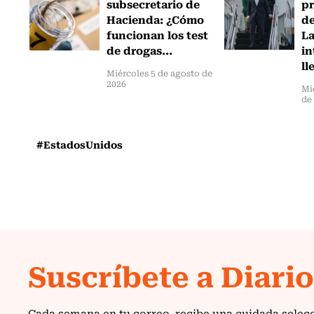
subsecretario de
pr
Hacienda: ¿Cómo
de
funcionan los test
L
de drogas...
in
ll
Miércoles 5 de agosto de
2026
Mi
de
#EstadosUnidos