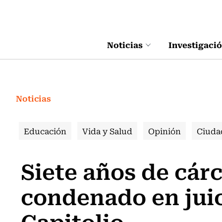
Click acá para ir directamente al contenido
Noticias
Investigaci
Noticias
Educación
Vida y Salud
Opinión
Ciuda
Siete años de cár
condenado en juic
Capitolio