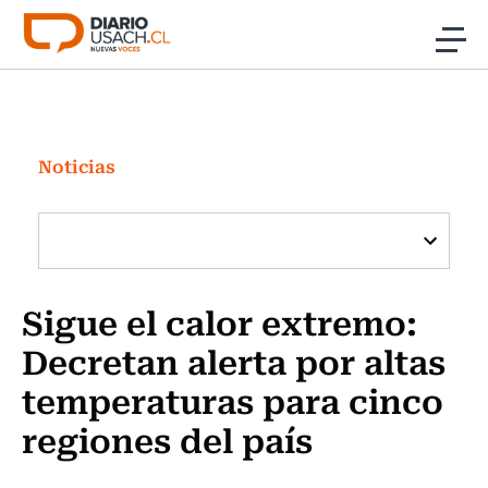
Click acá para ir directamente al contenido
Noticias
Investigación
Noticias
Cultura
Programas Radio y TV Usach
Sigue el calor extremo:
Decretan alerta por altas
temperaturas para cinco
regiones del país