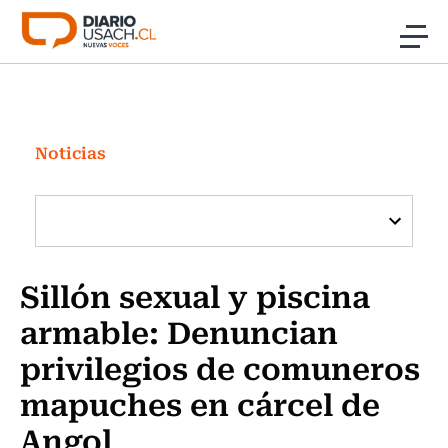
Click acá para ir directamente al contenido
Noticias
Investigación
Noticias
Cultura
Programas Radio y TV Usach
Sillón sexual y piscina
armable: Denuncian
privilegios de comuneros
mapuches en cárcel de
Angol