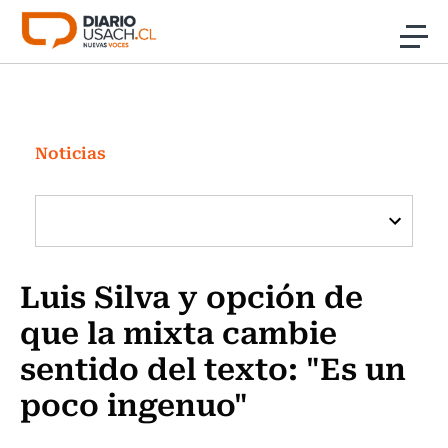
Click acá para ir directamente al contenido
Noticias
Investigación
Noticias
Cultura
Programas Radio y TV Usach
Luis Silva y opción de
que la mixta cambie
sentido del texto: "Es un
poco ingenuo"