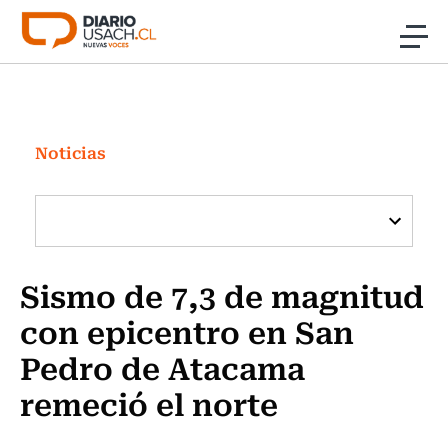
Click acá para ir directamente al contenido
Noticias
Investigación
Noticias
Cultura
Programas Radio y TV Usach
Sismo de 7,3 de magnitud
con epicentro en San
Pedro de Atacama
remeció el norte