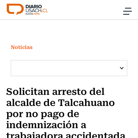
Click acá para ir directamente al contenido
Noticias
Investigación
Noticias
Cultura
Programas Radio y TV Usach
Solicitan arresto del
alcalde de Talcahuano
por no pago de
indemnización a
trabajadora accidentada