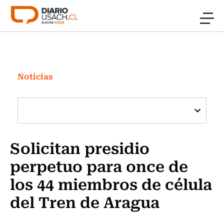
Click acá para ir directamente al contenido
Noticias
Investigación
Noticias
Cultura
Programas Radio y TV Usach
Solicitan presidio
perpetuo para once de
los 44 miembros de célula
del Tren de Aragua