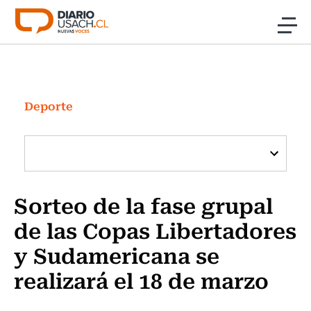
Click acá para ir directamente al contenido
Noticias
Investigación
Deporte
Cultura
Programas Radio y TV Usach
Sorteo de la fase grupal
de las Copas Libertadores
y Sudamericana se
realizará el 18 de marzo