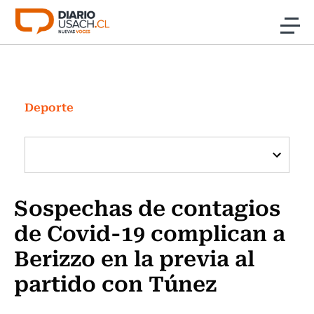
Click acá para ir directamente al contenido
Noticias
Investigación
Deporte
Cultura
Programas Radio y TV Usach
Sospechas de contagios
de Covid-19 complican a
Berizzo en la previa al
partido con Túnez