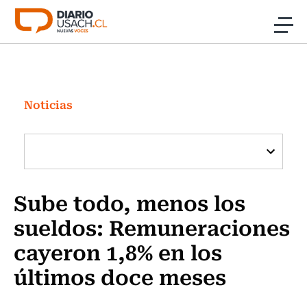
Click acá para ir directamente al contenido
Noticias
Investigación
Noticias
Cultura
Programas Radio y TV Usach
Sube todo, menos los
sueldos: Remuneraciones
cayeron 1,8% en los
últimos doce meses