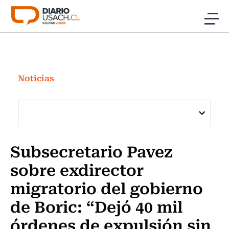
Click acá para ir directamente al contenido
Noticias
Investigación
Noticias
Cultura
Programas Radio y TV Usach
Subsecretario Pavez
sobre exdirector
migratorio del gobierno
de Boric: “Dejó 40 mil
órdenes de expulsión sin