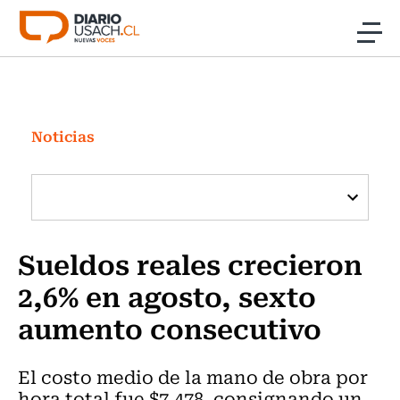
Click acá para ir directamente al contenido
Noticias
Investigación
Noticias
Cultura
Programas Radio y TV Usach
Sueldos reales crecieron
2,6% en agosto, sexto
aumento consecutivo
El costo medio de la mano de obra por
hora total fue $7.478, consignando un