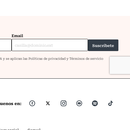
guenos en:
Comercial
Servel