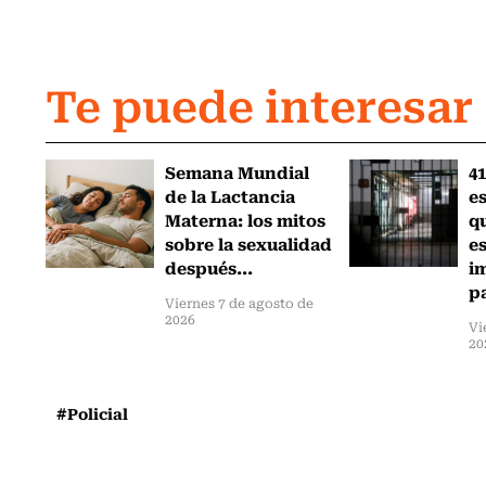
Te puede interesar
Semana Mundial
41
de la Lactancia
es
Materna: los mitos
q
sobre la sexualidad
e
después...
i
pa
Viernes 7 de agosto de
2026
Vi
20
#Policial