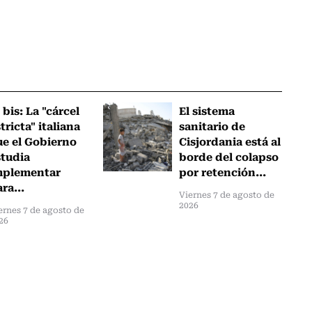
 bis: La "cárcel
El sistema
tricta" italiana
sanitario de
ue el Gobierno
Cisjordania está al
studia
borde del colapso
mplementar
por retención...
ra...
Viernes 7 de agosto de
2026
ernes 7 de agosto de
26