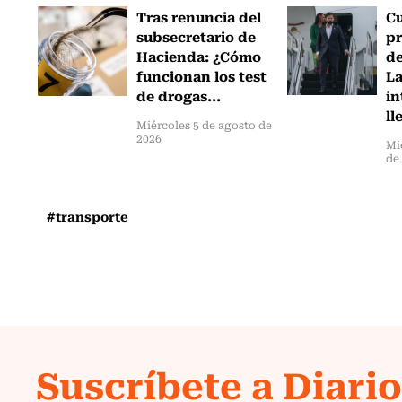
Tras renuncia del
C
subsecretario de
pr
Hacienda: ¿Cómo
de
funcionan los test
L
de drogas...
in
ll
Miércoles 5 de agosto de
2026
Mi
de
#transporte