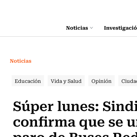
Click acá para ir directamente al contenido
Noticias
Investigaci
Noticias
Educación
Vida y Salud
Opinión
Ciuda
Súper lunes: Sindi
confirma que se u
paro de Buses Re