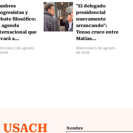
umbres
"El delegado
ogresistas y
presidencial
bate filosófico:
nuevamente
a agenda
arrancando":
ternacional que
Tenso cruce entre
evará a...
Matías...
ércoles 5 de agosto
Miércoles 5 de agosto
 2026
de 2026