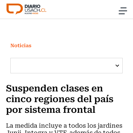
Click acá para ir directamente al contenido
Noticias
Investigación
Noticias
Cultura
Programas Radio y TV Usach
Suspenden clases en
cinco regiones del país
por sistema frontal
La medida incluye a todos los jardines
Junji, Integra y VTF, además de todos