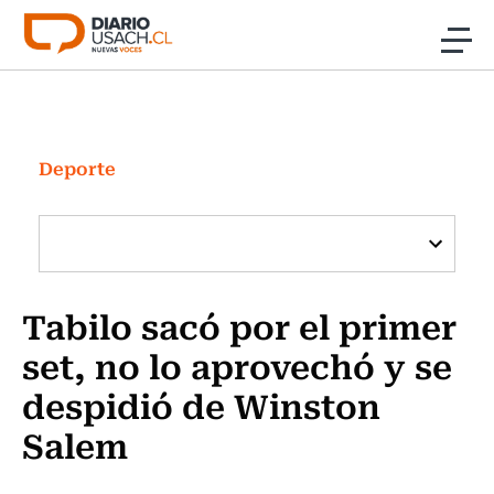
Click acá para ir directamente al contenido
Noticias
Investigación
Deporte
Cultura
Programas Radio y TV Usach
Tabilo sacó por el primer
set, no lo aprovechó y se
despidió de Winston
Salem