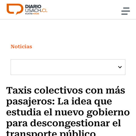
Click acá para ir directamente al contenido
Noticias
Investigación
Noticias
Cultura
Programas Radio y TV Usach
Taxis colectivos con más
pasajeros: La idea que
estudia el nuevo gobierno
para descongestionar el
transporte público