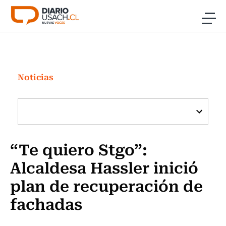
Click acá para ir directamente al contenido
Noticias
Investigación
Noticias
Cultura
Programas Radio y TV Usach
“Te quiero Stgo”:
Alcaldesa Hassler inició
plan de recuperación de
fachadas