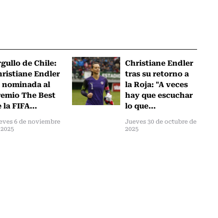
gullo de Chile:
Christiane Endler
ristiane Endler
tras su retorno a
 nominada al
la Roja: "A veces
emio The Best
hay que escuchar
 la FIFA...
lo que...
eves 6 de noviembre
Jueves 30 de octubre de
 2025
2025