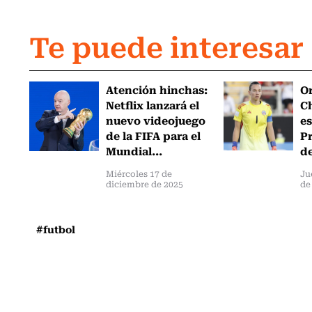
Te puede interesar
Atención hinchas:
Or
Netflix lanzará el
Ch
nuevo videojuego
es
de la FIFA para el
Pr
Mundial...
de
Miércoles 17 de
Ju
diciembre de 2025
de
#futbol