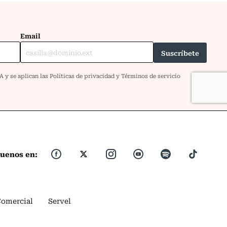
guenos en:
Comercial
Servel