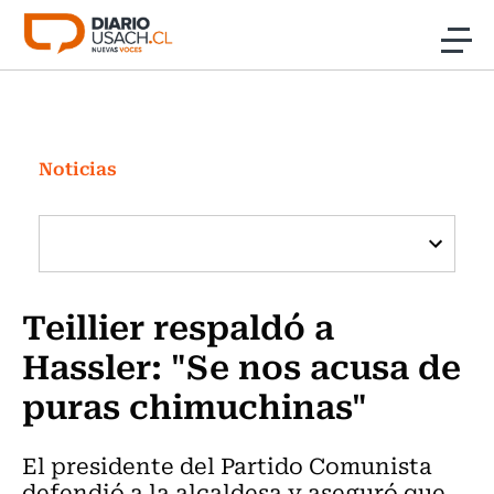
Click acá para ir directamente al contenido
Noticias
Investigación
Noticias
Cultura
Programas Radio y TV Usach
Teillier respaldó a
Hassler: "Se nos acusa de
puras chimuchinas"
El presidente del Partido Comunista
defendió a la alcaldesa y aseguró que