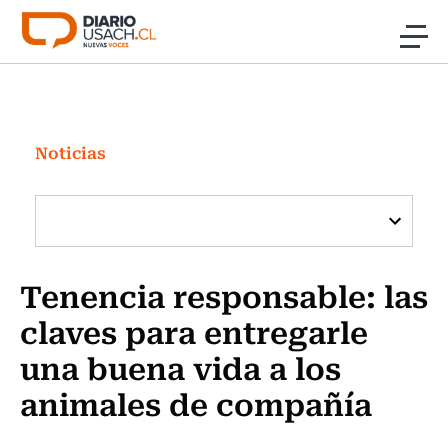
Click acá para ir directamente al contenido
Noticias
Investigación
Noticias
Cultura
Programas Radio y TV Usach
Tenencia responsable: las
claves para entregarle
una buena vida a los
animales de compañía