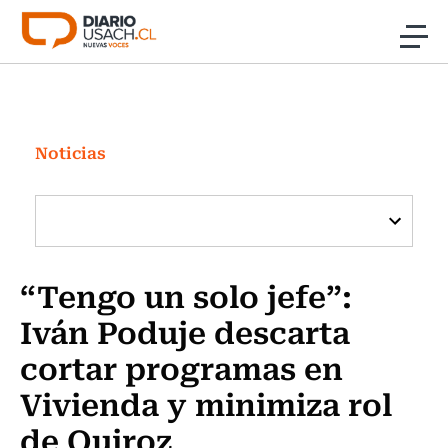
Click acá para ir directamente al contenido
Noticias
Investigación
Noticias
Cultura
Programas Radio y TV Usach
“Tengo un solo jefe”:
Iván Poduje descarta
cortar programas en
Vivienda y minimiza rol
de Quiroz