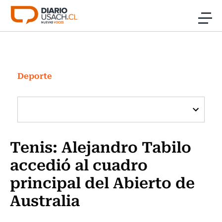
Click acá para ir directamente al contenido
Noticias
Investigación
Deporte
Cultura
Programas Radio y TV Usach
Tenis: Alejandro Tabilo
accedió al cuadro
principal del Abierto de
Australia